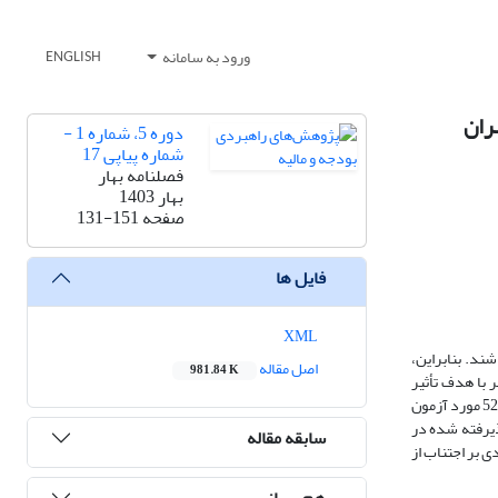
ورود به سامانه
ENGLISH
ران
دوره 5، شماره 1 -
شماره پیاپی 17
فصلنامه بهار
بهار 1403
صفحه
131-151
فایل ها
XML
ند. بنابراین،
اصل مقاله
981.84 K
 با هدف تأثیر
مالکیت نهادی بر اجتناب از مالیات و محافظه کاری حسابداری در شرکت های پذیرفته شده در بورس اوراق بهادار تهران طی سال‌های 1397 الی 1401 با تعداد مشاهدات 525 مورد آزمون
ذیرفته شده در
سابقه مقاله
کیت نهادی بر اجتناب از
هم رسانی