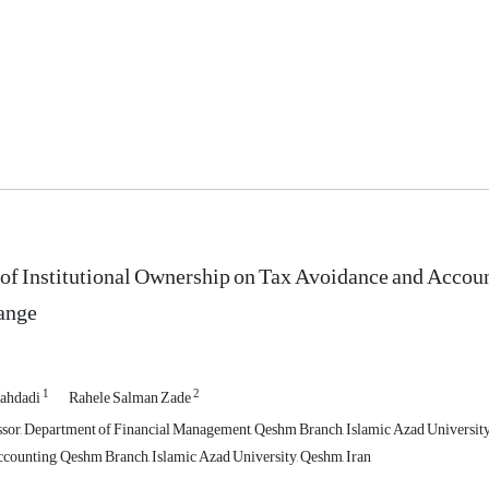
of Institutional Ownership on Tax Avoidance and Accou
ange
1
2
hahdadi
Rahele Salman Zade
ssor, Department of Financial Management, Qeshm Branch, Islamic Azad University
counting, Qeshm Branch, Islamic Azad University, Qeshm, Iran