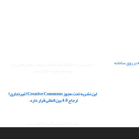
 بر روی سامانه
دسترسی به مقالات فصلنامه «پژوهش‌های راهبردی
بودجه و مالیه» آزاد است.
این نشریه تحت مجوز Creative Commons (غیرتجاری)
ارجاع 4.0 بین المللی قرار دارد.
تبعیت از قوانین کمیته اخلاق نشر