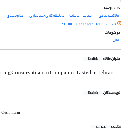
کلیدواژه‌ها
مالکیت نهادی
اجتناب از مالیات
محافظه کاری حسابداری
اقلام تعهدی
20.1001.1.27171809.1403.5.1.6.3
موضوعات
مالی
عنوان مقاله
English
nting Conservatism in Companies Listed in Tehran
نویسندگان
English
, Qeshm, Iran
چکیده
English