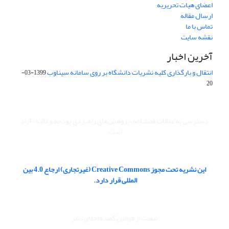
اعضای هیات تحریریه
ارسال مقاله
تماس با ما
نقشه سایت
آخرین اخبار
انتقال و بارگذاری کلیه نشریات دانشگاه بر روی سامانه سیناوب
1399-03-
20
دسترسی به مقالات فصلنامه «پژوهش‌های راهبردی بودجه و مالیه» آزاد
است.
این نشریه تحت مجوز Creative Commons (غیرتجاری) ارجاع 4.0 بین
المللی قرار دارد.
تبعیت از قوانین کمیته اخلاق نشر