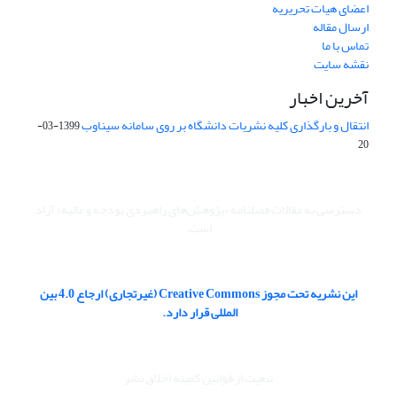
اعضای هیات تحریریه
ارسال مقاله
تماس با ما
نقشه سایت
آخرین اخبار
انتقال و بارگذاری کلیه نشریات دانشگاه بر روی سامانه سیناوب
1399-03-
20
دسترسی به مقالات فصلنامه «پژوهش‌های راهبردی بودجه و مالیه» آزاد
است.
این نشریه تحت مجوز Creative Commons (غیرتجاری) ارجاع 4.0 بین
المللی قرار دارد.
تبعیت از قوانین کمیته اخلاق نشر