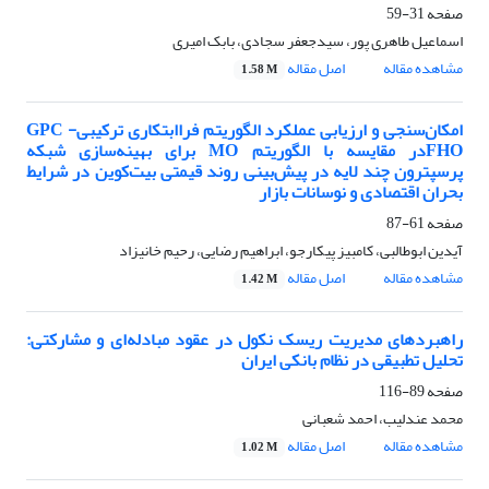
صفحه
31-59
اسماعیل طاهری پور، سیدجعفر سجادی، بابک امیری
مشاهده مقاله
اصل مقاله
1.58 M
امکان‌سنجی و ارزیابی عملکرد الگوریتم فراابتکاری‌ ترکیبیGPC -
FHOدر مقایسه با الگوریتم MO برای بهینه‌سازی شبکه
پرسپترون چند لایه در پیش‌بینی روند قیمتی بیت‌کوین در شرایط
بحران اقتصادی و نوسانات بازار
صفحه
61-87
آیدین ابوطالبی، کامبیز پیکارجو، ابراهیم رضایی، رحیم خانیزاد
مشاهده مقاله
اصل مقاله
1.42 M
راهبردهای مدیریت ریسک نکول در عقود مبادله‌ای و مشارکتی:
تحلیل تطبیقی در نظام بانکی ایران
صفحه
89-116
محمد عندلیب، احمد شعبانی
مشاهده مقاله
اصل مقاله
1.02 M